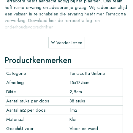
Terracotta heeft aandacht nodig bij het plaatsen. Ons team
heft ruime ervaring en adviseren je graag. Wij raden aan altijd
een vakman in te schakelen die ervaring heeft met Terracotta
verwerking. Download hier de terracotta leg- en
onderhoudsvoorschriften.
Leg- en onderhoudsproducten voor Terracotta
Verder lezen
Een terracotta vloer gaat meer dan een leven lang mee en
wordt mooier over de jaren.
Productkenmerken
Gebruik de door ons ontwikkelede Lithofin producten voor
Terracotta. Download hier het overzicht met leg- en
Categorie
Terracotta Umbria
onderhoudsproducten
Afmeting
15x17.5cm
Bestellen, leveren en bezorgen van Terracotta
Dikte
2,5cm
tegels
Aantal stuks per doos
38 stuks
Normaal gesproken leveren wij met gerenommeerde
Aantal m2 per doos
1m2
vervoersbedrijven, maar u kunt uw bestelling ook zelf op
komen halen in ons magazijn in Alkmaar.
Materiaal
Klei
Retourneren van tegels is voor eigen rekening en risico .Wij
Geschikt voor
Vloer en wand
crediteren alleen volle en onbeschadigde dozen.