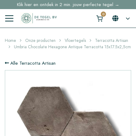
Klik hier en ontdek in 2 min. jouw perfecte tegel →
Voorraaditems binnen 2 werkdagen geleverd in NL en BE
Sample bestellingen vanaf €30,- gratis thuisbezorgd
Home
Onze producten
Vloertegels
Terracotta Artisan
Umbria Chocolate Hexagone Antique Terracotta 15x17.5x2,5cm
Alle Terracotta Artisan