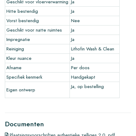
Geschikt voor vloerverwarming
Ja
Handige links voor Zelliges
Hitte bestendig
Ja
•
Meer informatie over onze tegels
Vorst bestendig
Nee
•
Bekijk onze brochures
Geschikt voor natte ruimtes
Ja
•
Onderhoudsproducten
Impregnatie
Ja
Reiniging
Lithofin Wash & Clean
Kleur nuance
Ja
Afname
Per doos
Specifiek kenmerk
Handgekapt
Ja, op bestelling
Eigen ontwerp
Documenten
Plaatsingsvoorschriften authentieke zelliges 2.0 .pdf