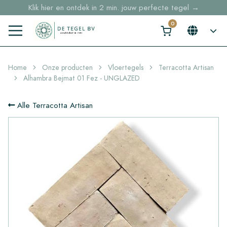
Klik hier en ontdek in 2 min. jouw perfecte tegel →
Voorraaditems binnen 2 werkdagen geleverd in NL en BE
Sample bestellingen vanaf €30,- gratis thuisbezorgd
Home
Onze producten
Vloertegels
Terracotta Artisan
Alhambra Bejmat 01 Fez - UNGLAZED
Alle Terracotta Artisan