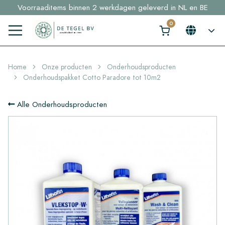
Voorraaditems binnen 2 werkdagen geleverd in NL en BE
Sample bestellingen vanaf €30,- gratis thuisbezorgd
Klik hier en ontdek in 2 min. jouw perfecte tegel →
Home
Onze producten
Onderhoudsproducten
Onderhoudspakket Cotto Paradore tot 10m2
Alle Onderhoudsproducten