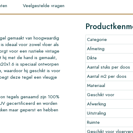
ten
Veelgestelde vragen
Productkenm
egel gemaakt van hoogwaardig
Categorie
s ideaal voor zowel vloer als
Afmeting
orgt voor een rustieke vintage
at hij met de hand is gemaakt,
Dikte
x20x1.6 is speciaal ontworpen
Aantal stuks per doos
, waardoor hij geschikt is voor
Aantal m2 per doos
 voegt deze tegel een vleugje
Materiaal
Geschikt voor
oon tegels genaamd zijn 100%
UV gecertificeerd en worden
Afwerking
akken maar geperst en hebben
Uitstraling
Ruimte
Geschikt voor vloerver