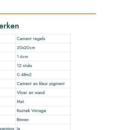
erken
Cement tegels
20x20cm
1.6cm
12 stuks
0.48m2
Cement en kleur pigment
Vloer en wand
Mat
Rustiek Vintage
Binnen
warming
Ja