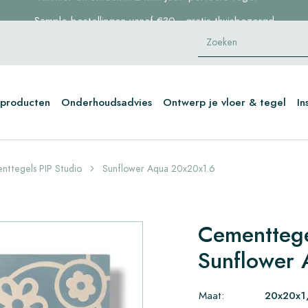
Sample bestellingen vanaf €30,- gratis thuisbezorgd
Voorraaditems binnen 2 werkdagen geleverd in NL en BE
Klik hier en ontdek in 2 min. jouw perfecte tegel →
producten
Onderhoudsadvies
Ontwerp je vloer & tegel
In
nttegels PIP Studio
Sunflower Aqua 20x20x1.6
Cementtege
Sunflower
Maat:
20x20x1