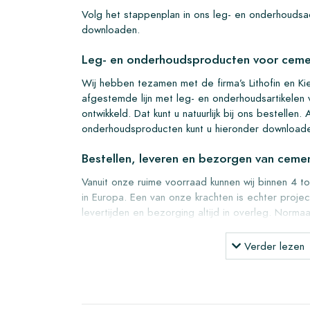
Volg het stappenplan in ons leg- en onderhoudsad
downloaden.
Leg- en onderhoudsproducten voor ceme
Wij hebben tezamen met de firma’s Lithofin en Ki
afgestemde lijn met leg- en onderhoudsartikelen
ontwikkeld. Dat kunt u natuurlijk bij ons bestellen.
onderhoudsproducten kunt u hieronder download
Bestellen, leveren en bezorgen van ceme
Vanuit onze ruime voorraad kunnen wij binnen 4 t
in Europa. Een van onze krachten is echter proje
levertijden en bezorging altijd in overleg. Norma
gerenommeerde transporteurs, maar u kunt ook zel
Alkmaar. Retourneren van tegels is altijd in vol
Verder lezen
eigen kosten.
Samples bestellen voor cement tegels