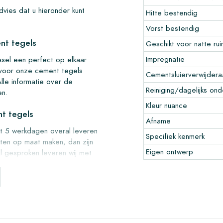
vies dat u hieronder kunt
Hitte bestendig
Vorst bestendig
nt tegels
Geschikt voor natte ru
Impregnatie
esel een perfect op elkaar
 voor onze cement tegels
Cementsluierverwijdera
 Alle informatie over de
Reiniging/dagelijks on
en.
Kleur nuance
nt tegels
Afname
ot 5 werkdagen overal leveren
Specifiek kenmerk
cten op maat maken, dan zijn
Eigen ontwerp
al gesproken leveren wij met
f afhalen in ons magazijn in
le onbeschadigde dozen en op