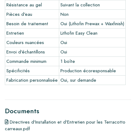
Résistance au gel
Suivant la collection
Nous travaillons avec des transporteurs fiables, mais vous
Pièces d'eau
Non
pouvez également récupérer les carreaux vous-même dans
notre entrepôt à Alkmaar ou notre salle d'exposition à Breda.
Besoin de traitement
Oui (Lithofin Prewax + Waxfinish)
Entretien
Lithofin Easy Clean
Reclamations
Couleurs nuancées
Oui
Si à l’ouverture des cartons vous constatez que les carreaux
ne sont pas conformes à votre commande ou qu’ils sont
Envoi d'échantillons
Oui
défectueux, il y a lieu de nous prévenir immédiatement. Nous
Commande minimum
1 boîte
ne pourrons traiter aucune réclamation concernant des
Spécificités
Production écoresponsable
carreaux déjà posés.
Fabrication personnalisée
Oui, sur demande
Liens
•
En savoir plus sur nos carrelages
•
Consultez nos brochures
•
Produits d'entretien
Documents
Directives d'Installation et d'Entretien pour les Terracotto
carreaux.pdf