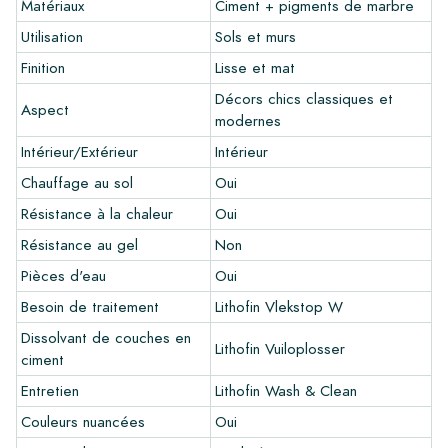
Matériaux
Ciment + pigments de marbre
commande éventuelle.
Utilisation
Sols et murs
Créez votre propre carreau
Finition
Lisse et mat
Vous souhaitez créer un carreau qui s'harmonise parfaitement
Décors chics classiques et
Aspect
avec les autres couleurs de votre intérieur? Visitez notre
modernes
programme de conception via ce lien et laissez libre cours à
Intérieur/Extérieur
Intérieur
votre créativité.
Chauffage au sol
Oui
Garantie
Résistance à la chaleur
Oui
La période de garantie est toujours d'un an après la livraison.
Résistance au gel
Non
La garantie couvre uniquement les défauts de fabrication et
Pièces d'eau
Oui
en cas d'utilisation de nos produits de pose et d'entretien
Lithofin. Aucune réclamation ne peut être faite pour les
Besoin de traitement
Lithofin Vlekstop W
carreaux déjà installés.
Dissolvant de couches en
Lithofin Vuiloplosser
ciment
Liens
Entretien
Lithofin Wash & Clean
•
Programme de dessin pour créer votre propre carreau
Couleurs nuancées
Oui
•
En savoir plus sur nos carrelages
•
Consultez nos brochures