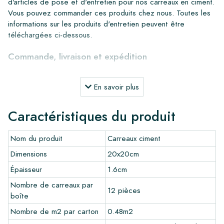
d'articles de pose et d'entretien pour nos carreaux en ciment.
Vous pouvez commander ces produits chez nous. Toutes les
informations sur les produits d'entretien peuvent être
téléchargées ci-dessous.
Commande, livraison et expédition
Grâce à notre stock important, nous pouvons livrer partout en
Europe dans un délai de 4 à 5 jours ouvrables. Cependant,
En savoir plus
pour les projets sur mesure, les délais de livraison et
d'expédition seront toujours discutés. Normalement, nous
Caractéristiques du produit
livrons avec des transporteurs réputés, mais vous pouvez
également récupérer les carreaux vous-même dans notre
Nom du produit
Carreaux ciment
entrepôt à Alkmaar ou notre salle d'exposition à Breda. Les
retours de carreaux ne sont acceptés que dans des boîtes
Dimensions
20x20cm
intactes et non ouvertes, et à vos frais.
Épaisseur
1.6cm
Commande d'échantillons
Nombre de carreaux par
12 pièces
boîte
Pour avoir une bonne impression de nos produits, nous
recommandons toujours de commander quelques échantillons
Nombre de m2 par carton
0.48m2
au préalable. Les frais d'échantillons seront déduits de toute