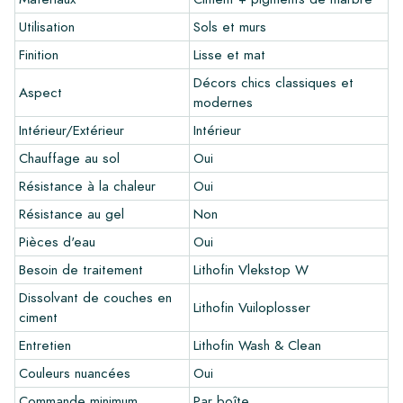
commande éventuelle.
Utilisation
Sols et murs
Créez votre propre carreau
Finition
Lisse et mat
Vous souhaitez créer un carreau qui s'harmonise parfaitement
Décors chics classiques et
Aspect
avec les autres couleurs de votre intérieur? Visitez notre
modernes
programme de conception via ce lien et laissez libre cours à
Intérieur/Extérieur
Intérieur
votre créativité.
Chauffage au sol
Oui
Garantie
Résistance à la chaleur
Oui
La période de garantie est toujours d'un an après la livraison.
Résistance au gel
Non
La garantie couvre uniquement les défauts de fabrication et
Pièces d'eau
Oui
en cas d'utilisation de nos produits de pose et d'entretien
Lithofin. Aucune réclamation ne peut être faite pour les
Besoin de traitement
Lithofin Vlekstop W
carreaux déjà installés.
Dissolvant de couches en
Lithofin Vuiloplosser
ciment
Liens
Entretien
Lithofin Wash & Clean
•
Programme de dessin pour créer votre propre carreau
Couleurs nuancées
Oui
•
En savoir plus sur nos carrelages
•
Consultez nos brochures
Commande minimum
Par boîte