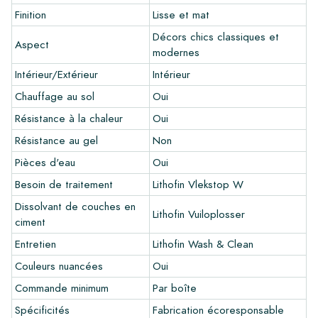
Créez votre propre carreau
Finition
Lisse et mat
Vous souhaitez créer un carreau qui s'harmonise parfaitement
Décors chics classiques et
Aspect
avec les autres couleurs de votre intérieur? Visitez notre
modernes
programme de conception via ce lien et laissez libre cours à
Intérieur/Extérieur
Intérieur
votre créativité.
Chauffage au sol
Oui
Garantie
Résistance à la chaleur
Oui
La période de garantie est toujours d'un an après la livraison.
Résistance au gel
Non
La garantie couvre uniquement les défauts de fabrication et
Pièces d'eau
Oui
en cas d'utilisation de nos produits de pose et d'entretien
Lithofin. Aucune réclamation ne peut être faite pour les
Besoin de traitement
Lithofin Vlekstop W
carreaux déjà installés.
Dissolvant de couches en
Lithofin Vuiloplosser
ciment
Liens
Entretien
Lithofin Wash & Clean
•
Programme de dessin pour créer votre propre carreau
Couleurs nuancées
Oui
•
En savoir plus sur nos carrelages
•
Consultez nos brochures
Commande minimum
Par boîte
•
Produits d'entretien
Spécificités
Fabrication écoresponsable