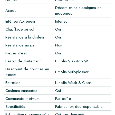
Vous souhaitez créer un carreau qui s'harmonise parfaitement
Décors chics classiques et
Aspect
avec les autres couleurs de votre intérieur? Visitez notre
modernes
programme de conception via ce lien et laissez libre cours à
Intérieur/Extérieur
Intérieur
votre créativité.
Chauffage au sol
Oui
Garantie
Résistance à la chaleur
Oui
La période de garantie est toujours d'un an après la livraison.
Résistance au gel
Non
La garantie couvre uniquement les défauts de fabrication et
Pièces d'eau
Oui
en cas d'utilisation de nos produits de pose et d'entretien
Lithofin. Aucune réclamation ne peut être faite pour les
Besoin de traitement
Lithofin Vlekstop W
carreaux déjà installés.
Dissolvant de couches en
Lithofin Vuiloplosser
ciment
Liens
Entretien
Lithofin Wash & Clean
•
Programme de dessin pour créer votre propre carreau
Couleurs nuancées
Oui
•
En savoir plus sur nos carrelages
•
Consultez nos brochures
Commande minimum
Par boîte
•
Produits d'entretien
Spécificités
Fabrication écoresponsable
Fabrication personnalisée
Oui, sur demande