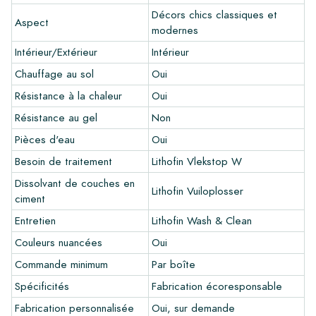
avec les autres couleurs de votre intérieur? Visitez notre
Décors chics classiques et
Aspect
programme de conception via ce lien et laissez libre cours à
modernes
votre créativité.
Intérieur/Extérieur
Intérieur
Garantie
Chauffage au sol
Oui
Résistance à la chaleur
Oui
La période de garantie est toujours d'un an après la livraison.
La garantie couvre uniquement les défauts de fabrication et
Résistance au gel
Non
en cas d'utilisation de nos produits de pose et d'entretien
Pièces d'eau
Oui
Lithofin. Aucune réclamation ne peut être faite pour les
carreaux déjà installés.
Besoin de traitement
Lithofin Vlekstop W
Dissolvant de couches en
Liens
Lithofin Vuiloplosser
ciment
•
Programme de dessin pour créer votre propre carreau
Entretien
Lithofin Wash & Clean
•
En savoir plus sur nos carrelages
Couleurs nuancées
Oui
•
Consultez nos brochures
•
Produits d'entretien
Commande minimum
Par boîte
Spécificités
Fabrication écoresponsable
Fabrication personnalisée
Oui, sur demande