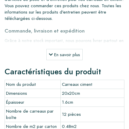
Vous pouvez commander ces produits chez nous. Toutes les
informations sur les produits d'entretien peuvent être
téléchargées ci-dessous.
Commande, livraison et expédition
Grâce à notre stock important, nous pouvons livrer partout en
Europe dans un délai de 4 à 5 jours ouvrables. Cependant,
pour les projets sur mesure, les délais de livraison et
En savoir plus
d'expédition seront toujours discutés. Normalement, nous
livrons avec des transporteurs réputés, mais vous pouvez
Caractéristiques du produit
également récupérer les carreaux vous-même dans notre
entrepôt à Alkmaar ou notre salle d'exposition à Breda. Les
Nom du produit
Carreaux ciment
retours de carreaux ne sont acceptés que dans des boîtes
intactes et non ouvertes, et à vos frais.
Dimensions
20x20cm
Épaisseur
1.6cm
Commande d'échantillons
Nombre de carreaux par
Pour avoir une bonne impression de nos produits, nous
12 pièces
boîte
recommandons toujours de commander quelques échantillons
au préalable. Les frais d'échantillons seront déduits de toute
Nombre de m2 par carton
0.48m2