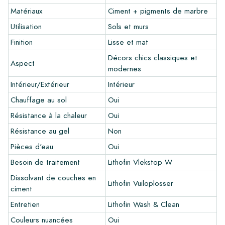
commande éventuelle.
Matériaux
Ciment + pigments de marbre
Utilisation
Sols et murs
Créez votre propre carreau
Finition
Lisse et mat
Vous souhaitez créer un carreau qui s'harmonise parfaitement
avec les autres couleurs de votre intérieur? Visitez notre
Décors chics classiques et
Aspect
programme de conception via ce lien et laissez libre cours à
modernes
votre créativité.
Intérieur/Extérieur
Intérieur
Garantie
Chauffage au sol
Oui
Résistance à la chaleur
Oui
La période de garantie est toujours d'un an après la livraison.
La garantie couvre uniquement les défauts de fabrication et
Résistance au gel
Non
en cas d'utilisation de nos produits de pose et d'entretien
Pièces d'eau
Oui
Lithofin. Aucune réclamation ne peut être faite pour les
carreaux déjà installés.
Besoin de traitement
Lithofin Vlekstop W
Dissolvant de couches en
Liens
Lithofin Vuiloplosser
ciment
•
Programme de dessin pour créer votre propre carreau
Entretien
Lithofin Wash & Clean
•
En savoir plus sur nos carrelages
Couleurs nuancées
Oui
•
Consultez nos brochures