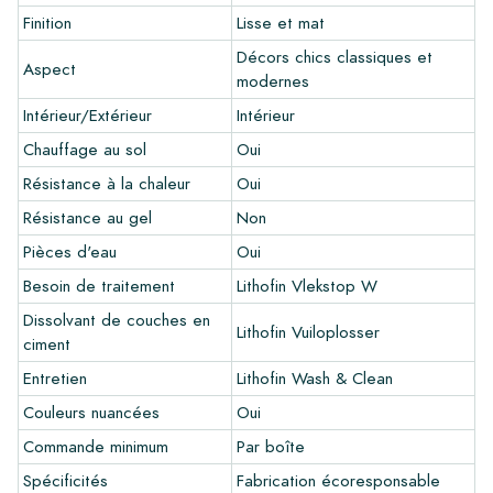
Finition
Lisse et mat
Vous souhaitez créer un carreau qui s'harmonise parfaitement
avec les autres couleurs de votre intérieur? Visitez notre
Décors chics classiques et
Aspect
programme de conception via ce lien et laissez libre cours à
modernes
votre créativité.
Intérieur/Extérieur
Intérieur
Garantie
Chauffage au sol
Oui
Résistance à la chaleur
Oui
La période de garantie est toujours d'un an après la livraison.
La garantie couvre uniquement les défauts de fabrication et
Résistance au gel
Non
en cas d'utilisation de nos produits de pose et d'entretien
Pièces d'eau
Oui
Lithofin. Aucune réclamation ne peut être faite pour les
carreaux déjà installés.
Besoin de traitement
Lithofin Vlekstop W
Dissolvant de couches en
Liens
Lithofin Vuiloplosser
ciment
•
Programme de dessin pour créer votre propre carreau
Entretien
Lithofin Wash & Clean
•
En savoir plus sur nos carrelages
Couleurs nuancées
Oui
•
Consultez nos brochures
•
Produits d'entretien
Commande minimum
Par boîte
Spécificités
Fabrication écoresponsable