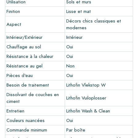
Utilisation
Sols et murs
Créez votre propre carreau
Finition
Lisse et mat
Vous souhaitez créer un carreau qui s'harmonise parfaitement
Décors chics classiques et
Aspect
avec les autres couleurs de votre intérieur? Visitez notre
modernes
programme de conception via ce lien et laissez libre cours à
Intérieur/Extérieur
Intérieur
votre créativité.
Chauffage au sol
Oui
Garantie
Résistance à la chaleur
Oui
La période de garantie est toujours d'un an après la livraison.
Résistance au gel
Non
La garantie couvre uniquement les défauts de fabrication et
Pièces d'eau
Oui
en cas d'utilisation de nos produits de pose et d'entretien
Lithofin. Aucune réclamation ne peut être faite pour les
Besoin de traitement
Lithofin Vlekstop W
carreaux déjà installés.
Dissolvant de couches en
Lithofin Vuiloplosser
ciment
Liens
Entretien
Lithofin Wash & Clean
•
Programme de dessin pour créer votre propre carreau
Couleurs nuancées
Oui
•
En savoir plus sur nos carrelages
•
Consultez nos brochures
Commande minimum
Par boîte
•
Produits d'entretien