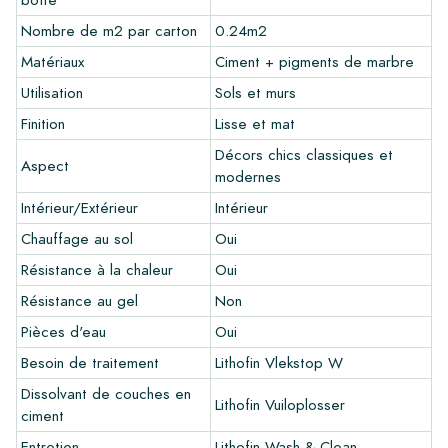
recommandons toujours de commander quelques échantillons
au préalable. Les frais d'échantillons seront déduits de toute
Nombre de m2 par carton
0.24m2
commande éventuelle.
Matériaux
Ciment + pigments de marbre
Utilisation
Sols et murs
Créez votre propre carreau
Finition
Lisse et mat
Vous souhaitez créer un carreau qui s'harmonise parfaitement
avec les autres couleurs de votre intérieur? Visitez notre
Décors chics classiques et
Aspect
programme de conception via ce lien et laissez libre cours à
modernes
votre créativité.
Intérieur/Extérieur
Intérieur
Garantie
Chauffage au sol
Oui
Résistance à la chaleur
Oui
La période de garantie est toujours d'un an après la livraison.
La garantie couvre uniquement les défauts de fabrication et
Résistance au gel
Non
en cas d'utilisation de nos produits de pose et d'entretien
Pièces d'eau
Oui
Lithofin. Aucune réclamation ne peut être faite pour les
carreaux déjà installés.
Besoin de traitement
Lithofin Vlekstop W
Dissolvant de couches en
Liens
Lithofin Vuiloplosser
ciment
•
Programme de dessin pour créer votre propre carreau
Entretien
Lithofin Wash & Clean