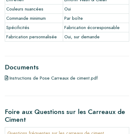
•
En savoir plus sur nos carrelages
Couleurs nuancées
Oui
•
Consultez nos brochures
•
Produits d'entretien
Commande minimum
Par boîte
Spécificités
Fabrication écoresponsable
Fabrication personnalisée
Oui, sur demande
Documents
Instructions de Pose Carreaux de ciment.pdf
Foire aux Questions sur les Carreaux de
Ciment
Questions fréquentes sur les carreaux de ciment