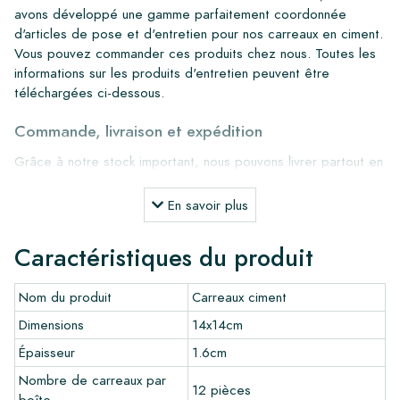
avons développé une gamme parfaitement coordonnée
d'articles de pose et d'entretien pour nos carreaux en ciment.
Vous pouvez commander ces produits chez nous. Toutes les
informations sur les produits d'entretien peuvent être
téléchargées ci-dessous.
Commande, livraison et expédition
Grâce à notre stock important, nous pouvons livrer partout en
Europe dans un délai de 4 à 5 jours ouvrables. Cependant,
pour les projets sur mesure, les délais de livraison et
En savoir plus
d'expédition seront toujours discutés. Normalement, nous
livrons avec des transporteurs réputés, mais vous pouvez
Caractéristiques du produit
également récupérer les carreaux vous-même dans notre
entrepôt à Alkmaar ou notre salle d'exposition à Breda. Les
Nom du produit
Carreaux ciment
retours de carreaux ne sont acceptés que dans des boîtes
intactes et non ouvertes, et à vos frais.
Dimensions
14x14cm
Épaisseur
1.6cm
Commande d'échantillons
Nombre de carreaux par
Pour avoir une bonne impression de nos produits, nous
12 pièces
boîte