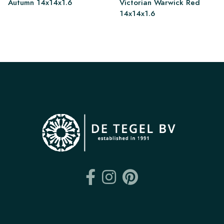
Autumn 14x14x1.6
Victorian Warwick Red
14x14x1.6