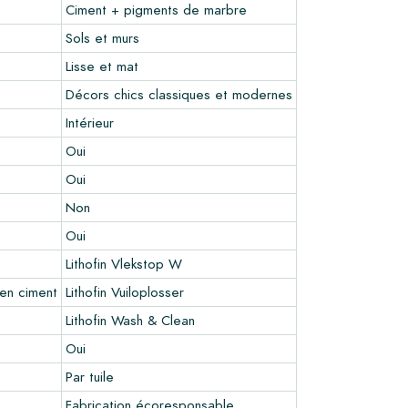
Ciment + pigments de marbre
Sols et murs
Lisse et mat
Décors chics classiques et modernes
Intérieur
Oui
Oui
Non
Oui
Lithofin Vlekstop W
en ciment
Lithofin Vuiloplosser
Lithofin Wash & Clean
Oui
Par tuile
Fabrication écoresponsable