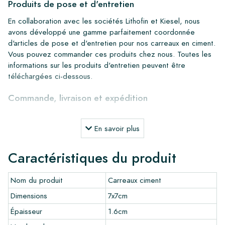
Produits de pose et d'entretien
En collaboration avec les sociétés Lithofin et Kiesel, nous
avons développé une gamme parfaitement coordonnée
d'articles de pose et d'entretien pour nos carreaux en ciment.
Vous pouvez commander ces produits chez nous. Toutes les
informations sur les produits d'entretien peuvent être
téléchargées ci-dessous.
Commande, livraison et expédition
Grâce à notre stock important, nous pouvons livrer partout en
Europe dans un délai de 4 à 5 jours ouvrables. Cependant,
En savoir plus
pour les projets sur mesure, les délais de livraison et
d'expédition seront toujours discutés. Normalement, nous
Caractéristiques du produit
livrons avec des transporteurs réputés, mais vous pouvez
également récupérer les carreaux vous-même dans notre
Nom du produit
Carreaux ciment
entrepôt à Alkmaar ou notre salle d'exposition à Breda. Les
retours de carreaux ne sont acceptés que dans des boîtes
Dimensions
7x7cm
intactes et non ouvertes, et à vos frais.
Épaisseur
1.6cm
Commande d'échantillons