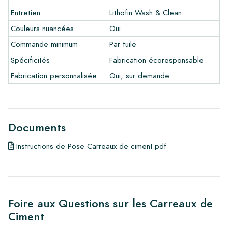
Liens
Entretien
Lithofin Wash & Clean
•
Programme de dessin pour créer votre propre carreau
Couleurs nuancées
Oui
•
En savoir plus sur nos carrelages
•
Consultez nos brochures
Commande minimum
Par tuile
•
Produits d'entretien
Spécificités
Fabrication écoresponsable
Fabrication personnalisée
Oui, sur demande
Documents
Instructions de Pose Carreaux de ciment.pdf
Foire aux Questions sur les Carreaux de
Ciment