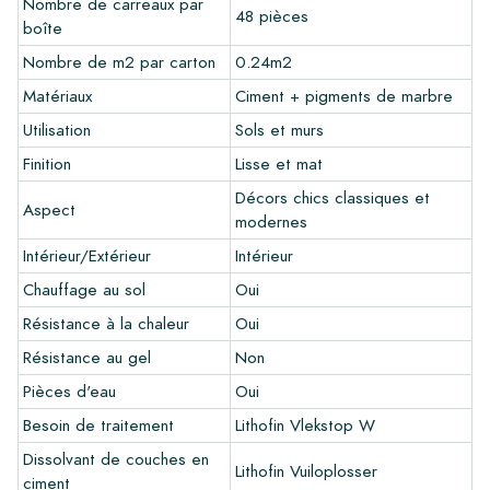
Nombre de carreaux par
48 pièces
boîte
Pour avoir une bonne impression de nos produits, nous
recommandons toujours de commander quelques échantillons
Nombre de m2 par carton
0.24m2
au préalable. Les frais d'échantillons seront déduits de toute
Matériaux
Ciment + pigments de marbre
commande éventuelle.
Utilisation
Sols et murs
Créez votre propre carreau
Finition
Lisse et mat
Vous souhaitez créer un carreau qui s'harmonise parfaitement
Décors chics classiques et
Aspect
avec les autres couleurs de votre intérieur? Visitez notre
modernes
programme de conception via ce lien et laissez libre cours à
Intérieur/Extérieur
Intérieur
votre créativité.
Chauffage au sol
Oui
Garantie
Résistance à la chaleur
Oui
La période de garantie est toujours d'un an après la livraison.
Résistance au gel
Non
La garantie couvre uniquement les défauts de fabrication et
Pièces d'eau
Oui
en cas d'utilisation de nos produits de pose et d'entretien
Lithofin. Aucune réclamation ne peut être faite pour les
Besoin de traitement
Lithofin Vlekstop W
carreaux déjà installés.
Dissolvant de couches en
Lithofin Vuiloplosser
ciment