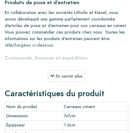
Produits de pose et d'entretien
En collaboration avec les sociétés Lithofin et Kiesel, nous
avons développé une gamme parfaitement coordonnée
d'articles de pose et d'entretien pour nos carreaux en ciment.
Vous pouvez commander ces produits chez nous. Toutes les
informations sur les produits d'entretien peuvent être
téléchargées ci-dessous.
Commande, livraison et expédition
Grâce à notre stock important, nous pouvons livrer partout en
Europe dans un délai de 4 à 5 jours ouvrables. Cependant,
En savoir plus
pour les projets sur mesure, les délais de livraison et
d'expédition seront toujours discutés. Normalement, nous
Caractéristiques du produit
livrons avec des transporteurs réputés, mais vous pouvez
également récupérer les carreaux vous-même dans notre
Nom du produit
Carreaux ciment
entrepôt à Alkmaar ou notre salle d'exposition à Breda. Les
retours de carreaux ne sont acceptés que dans des boîtes
Dimensions
7x7cm
intactes et non ouvertes, et à vos frais.
Épaisseur
1.6cm
Commande d'échantillons