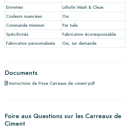
Liens
Entretien
Lithofin Wash & Clean
•
Programme de dessin pour créer votre propre carreau
Couleurs nuancées
Oui
•
En savoir plus sur nos carrelages
•
Consultez nos brochures
Commande minimum
Par tuile
•
Produits d'entretien
Spécificités
Fabrication écoresponsable
Fabrication personnalisée
Oui, sur demande
Documents
Instructions de Pose Carreaux de ciment.pdf
Foire aux Questions sur les Carreaux de
Ciment