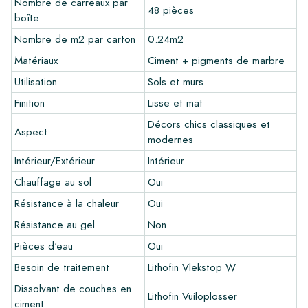
Nombre de carreaux par
48 pièces
boîte
Pour avoir une bonne impression de nos produits, nous
recommandons toujours de commander quelques échantillons
Nombre de m2 par carton
0.24m2
au préalable. Les frais d'échantillons seront déduits de toute
Matériaux
Ciment + pigments de marbre
commande éventuelle.
Utilisation
Sols et murs
Créez votre propre carreau
Finition
Lisse et mat
Vous souhaitez créer un carreau qui s'harmonise parfaitement
Décors chics classiques et
Aspect
avec les autres couleurs de votre intérieur? Visitez notre
modernes
programme de conception via ce lien et laissez libre cours à
Intérieur/Extérieur
Intérieur
votre créativité.
Chauffage au sol
Oui
Garantie
Résistance à la chaleur
Oui
La période de garantie est toujours d'un an après la livraison.
Résistance au gel
Non
La garantie couvre uniquement les défauts de fabrication et
Pièces d'eau
Oui
en cas d'utilisation de nos produits de pose et d'entretien
Lithofin. Aucune réclamation ne peut être faite pour les
Besoin de traitement
Lithofin Vlekstop W
carreaux déjà installés.
Dissolvant de couches en
Lithofin Vuiloplosser
ciment