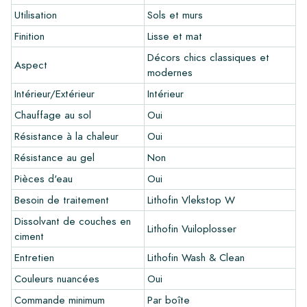
commande éventuelle.
Utilisation
Sols et murs
Créez votre propre carreau
Finition
Lisse et mat
Vous souhaitez créer un carreau qui s'harmonise parfaitement
Décors chics classiques et
Aspect
avec les autres couleurs de votre intérieur? Visitez notre
modernes
programme de conception via ce lien et laissez libre cours à
Intérieur/Extérieur
Intérieur
votre créativité.
Chauffage au sol
Oui
Garantie
Résistance à la chaleur
Oui
La période de garantie est toujours d'un an après la livraison.
Résistance au gel
Non
La garantie couvre uniquement les défauts de fabrication et
Pièces d'eau
Oui
en cas d'utilisation de nos produits de pose et d'entretien
Lithofin. Aucune réclamation ne peut être faite pour les
Besoin de traitement
Lithofin Vlekstop W
carreaux déjà installés.
Dissolvant de couches en
Lithofin Vuiloplosser
ciment
Liens
Entretien
Lithofin Wash & Clean
•
Programme de dessin pour créer votre propre carreau
Couleurs nuancées
Oui
•
En savoir plus sur nos carrelages
•
Consultez nos brochures
Commande minimum
Par boîte