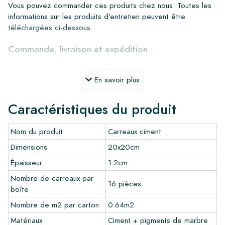
Vous pouvez commander ces produits chez nous. Toutes les
informations sur les produits d'entretien peuvent être
téléchargées ci-dessous.
Commande, livraison et expédition
Grâce à notre stock important, nous pouvons livrer partout en
Europe dans un délai de 4 à 5 jours ouvrables. Cependant,
En savoir plus
pour les projets sur mesure, les délais de livraison et
d'expédition seront toujours discutés. Normalement, nous
Caractéristiques du produit
livrons avec des transporteurs réputés, mais vous pouvez
également récupérer les carreaux vous-même dans notre
Nom du produit
Carreaux ciment
entrepôt à Alkmaar ou notre salle d'exposition à Breda. Les
retours de carreaux ne sont acceptés que dans des boîtes
Dimensions
20x20cm
intactes et non ouvertes, et à vos frais.
Épaisseur
1.2cm
Commande d'échantillons
Nombre de carreaux par
16 pièces
boîte
Pour avoir une bonne impression de nos produits, nous
recommandons toujours de commander quelques échantillons
Nombre de m2 par carton
0.64m2
au préalable. Les frais d'échantillons seront déduits de toute
Matériaux
Ciment + pigments de marbre