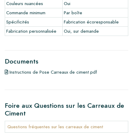
Couleurs nuancées
Oui
•
En savoir plus sur nos carrelages
•
Consultez nos brochures
Commande minimum
Par boîte
•
Produits d'entretien
Spécificités
Fabrication écoresponsable
Fabrication personnalisée
Oui, sur demande
Documents
Instructions de Pose Carreaux de ciment.pdf
Foire aux Questions sur les Carreaux de
Ciment
Questions fréquentes sur les carreaux de ciment