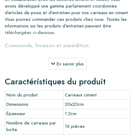
avons développé une gamme parfaitement coordonnée
d'articles de pose et d'entretien pour nos carreaux en ciment.
Vous pouvez commander ces produits chez nous. Toutes les
informations sur les produits d'entretien peuvent être
téléchargées ci-dessous.
Commande, livraison et expédition
Grâce à notre stock important, nous pouvons livrer partout en
Europe dans un délai de 4 à 5 jours ouvrables. Cependant,
En savoir plus
pour les projets sur mesure, les délais de livraison et
d'expédition seront toujours discutés. Normalement, nous
Caractéristiques du produit
livrons avec des transporteurs réputés, mais vous pouvez
également récupérer les carreaux vous-même dans notre
Nom du produit
Carreaux ciment
entrepôt à Alkmaar ou notre salle d'exposition à Breda. Les
retours de carreaux ne sont acceptés que dans des boîtes
Dimensions
20x20cm
intactes et non ouvertes, et à vos frais.
Épaisseur
1.2cm
Commande d'échantillons
Nombre de carreaux par
16 pièces
boîte
Pour avoir une bonne impression de nos produits, nous