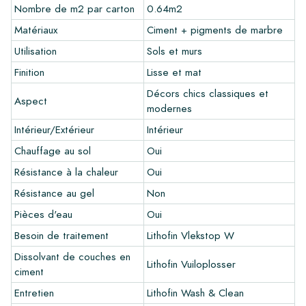
recommandons toujours de commander quelques échantillons
Nombre de m2 par carton
0.64m2
au préalable. Les frais d'échantillons seront déduits de toute
Matériaux
Ciment + pigments de marbre
commande éventuelle.
Utilisation
Sols et murs
Créez votre propre carreau
Finition
Lisse et mat
Vous souhaitez créer un carreau qui s'harmonise parfaitement
Décors chics classiques et
Aspect
avec les autres couleurs de votre intérieur? Visitez notre
modernes
programme de conception via ce lien et laissez libre cours à
Intérieur/Extérieur
Intérieur
votre créativité.
Chauffage au sol
Oui
Garantie
Résistance à la chaleur
Oui
La période de garantie est toujours d'un an après la livraison.
Résistance au gel
Non
La garantie couvre uniquement les défauts de fabrication et
Pièces d'eau
Oui
en cas d'utilisation de nos produits de pose et d'entretien
Lithofin. Aucune réclamation ne peut être faite pour les
Besoin de traitement
Lithofin Vlekstop W
carreaux déjà installés.
Dissolvant de couches en
Lithofin Vuiloplosser
ciment
Liens
Entretien
Lithofin Wash & Clean
•
Programme de dessin pour créer votre propre carreau