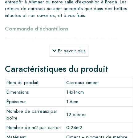
entrepôt à Alkmaar ou notre salle d'exposition à Breda. Les
retours de carreaux ne sont acceptés que dans des boîtes
intactes et non ouvertes, et à vos frais.
Commande d'échantillons
Pour avoir une bonne impression de nos produits, nous
recommandons toujours de commander quelques échantillons
En savoir plus
au préalable. Les frais d'échantillons seront déduits de toute
commande éventuelle.
Caractéristiques du produit
Créez votre propre carreau
Nom du produit
Carreaux ciment
Vous souhaitez créer un carreau qui s'harmonise parfaitement
avec les autres couleurs de votre intérieur? Visitez notre
Dimensions
14x14cm
programme de conception via ce lien et laissez libre cours à
Épaisseur
1.6cm
votre créativité.
Nombre de carreaux par
12 pièces
Garantie
boîte
La période de garantie est toujours d'un an après la livraison.
Nombre de m2 par carton
0.24m2
La garantie couvre uniquement les défauts de fabrication et
Matériaux
Ciment + pigments de marbre