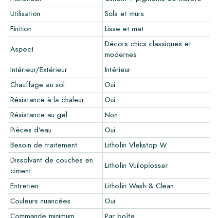
en cas d'utilisation de nos produits de pose et d'entretien
Utilisation
Sols et murs
Lithofin. Aucune réclamation ne peut être faite pour les
carreaux déjà installés.
Finition
Lisse et mat
Décors chics classiques et
Liens
Aspect
modernes
•
Programme de dessin pour créer votre propre carreau
Intérieur/Extérieur
Intérieur
•
En savoir plus sur nos carrelages
•
Chauffage au sol
Consultez nos brochures
Oui
•
Produits d'entretien
Résistance à la chaleur
Oui
Résistance au gel
Non
Pièces d'eau
Oui
Besoin de traitement
Lithofin Vlekstop W
Dissolvant de couches en
Lithofin Vuiloplosser
ciment
Entretien
Lithofin Wash & Clean
Couleurs nuancées
Oui
Commande minimum
Par boîte