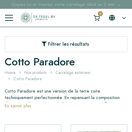
Cliquez ici et trouvez votre carrelage idéal en 2 min. →
Filtrer les résultats
Cotto Paradore
Home
Nos produits
Carrelage extérieur
Cotto Paradore
Cotto Paradore est une version de la terre cuite
techniquement perfectionnée. En repensant la composition
d’origine et le processus de fabrication, une nouvelle variante
En savoir plus
a été développée. Cette collection présente exactement le
même look and feel que la terre cuite traditionnelle, tout en
étant dotée de toutes les propriétés modernes requises
aujourd’hui.