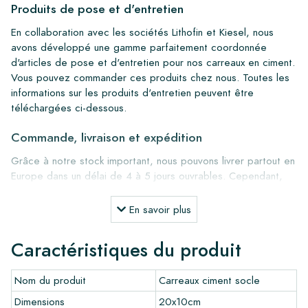
Produits de pose et d'entretien
En collaboration avec les sociétés Lithofin et Kiesel, nous
avons développé une gamme parfaitement coordonnée
d'articles de pose et d'entretien pour nos carreaux en ciment.
Vous pouvez commander ces produits chez nous. Toutes les
informations sur les produits d'entretien peuvent être
téléchargées ci-dessous.
Commande, livraison et expédition
Grâce à notre stock important, nous pouvons livrer partout en
Europe dans un délai de 4 à 5 jours ouvrables. Cependant,
pour les projets sur mesure, les délais de livraison et
d'expédition seront toujours discutés. Normalement, nous
En savoir plus
livrons avec des transporteurs réputés, mais vous pouvez
également récupérer les carreaux vous-même dans notre
Caractéristiques du produit
entrepôt à Alkmaar ou notre salle d'exposition à Breda. Les
retours de carreaux ne sont acceptés que dans des boîtes
Nom du produit
Carreaux ciment socle
intactes et non ouvertes, et à vos frais.
Dimensions
20x10cm