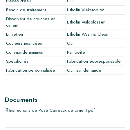
Pièces d'eau
Oui
Liens
Besoin de traitement
Lithofin Vlekstop W
•
Programme de dessin pour créer votre propre carreau
•
En savoir plus sur nos carrelages
Dissolvant de couches en
Lithofin Vuiloplosser
•
Consultez nos brochures
ciment
•
Produits d'entretien
Entretien
Lithofin Wash & Clean
Couleurs nuancées
Oui
Commande minimum
Par boîte
Spécificités
Fabrication écoresponsable
Fabrication personnalisée
Oui, sur demande
Documents
Instructions de Pose Carreaux de ciment.pdf