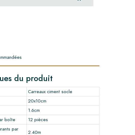
commandées
ques du produit
Carreaux ciment socle
20x10cm
1.6cm
r boîte
12 pièces
rants par
2.40m