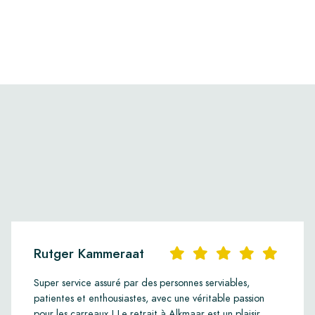
Rutger Kammeraat
Super service assuré par des personnes serviables,
patientes et enthousiastes, avec une véritable passion
pour les carreaux ! Le retrait à Alkmaar est un plaisir,