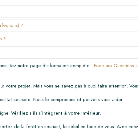
la livraison. La garantie couvre
'utilisation de nos produits de
e peut être faite pour les
rfections) ?
n ?
carreau
Consultez notre page d’information complète :
Foire aux Questions 
r votre projet. Mais vous ne savez pas à quoi faire attention. Vou
résultat souhaité. Nous le comprenons et pouvons vous aider.
ligne.
Vérifiez s’ils s’intègrent à votre intérieur
.
ortez de la forêt en souriant, le soleil en face de vous. Avec conv