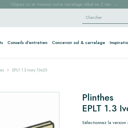
Cliquez ici et trouvez votre carrelage idéal en 2 min. →
ts
Conseils d'entretien
Concevoir sol & carrelage
Inspirati
hes
EPLT 1.3 Ivory 10x20
Plinthes
EPLT 1.3 I
Sélectionnez la version