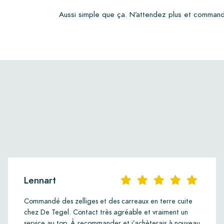
Aussi simple que ça. N’attendez plus et comman
Lennart
Commandé des zelliges et des carreaux en terre cuite
chez De Tegel. Contact très agréable et vraiment un
service au top. À recommander et j’achèterais à nouveau