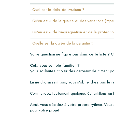
La période de garantie est toujours d'un an après 
Quel est le délai de livraison ?
uniquement les défauts de fabrication et en cas d
pose et d'entretien Lithofin. Aucune réclamation n
Qu’en est-il de la qualité et des variations (impe
carreaux déjà installés.
Qu’en est-il de l’imprégnation et de la protectio
Liens
Quelle est la durée de la garantie ?
•
Programme de dessin pour créer votre propre 
•
En savoir plus sur nos carrelages
Votre question ne figure pas dans cette liste ? 
•
Consultez nos brochures
•
Produits d'entretien
Cela vous semble familier ?
Vous souhaitez choisir des carreaux de ciment pou
En ne choisissant pas, vous n’obtiendrez pas le 
Commandez facilement quelques échantillons en 
Ainsi, vous décidez à votre propre rythme. Vous s
pour votre projet.