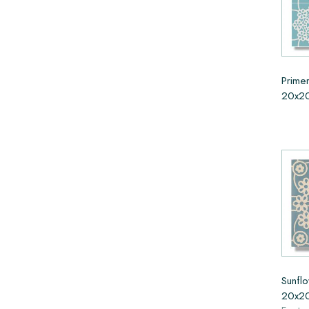
Prime
20x20
Sunfl
20x20