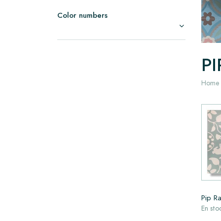
Color numbers
PI
Home
Pip R
En sto