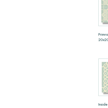
Primr
20x20
Insid