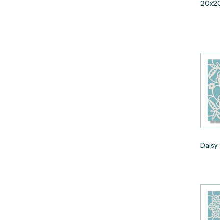
20x20
Daisy