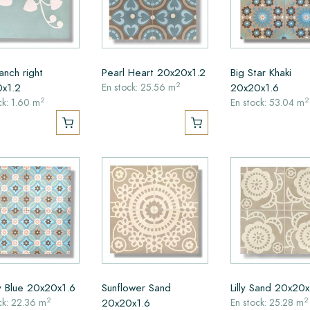
anch right
Pearl Heart 20x20x1.2
Big Star Khaki
2
x1.2
20x20x1.6
En stock: 25.56 m
2
2
ck: 1.60 m
En stock: 53.04 m
 Blue 20x20x1.6
Sunflower Sand
Lilly Sand 20x20x
2
2
20x20x1.6
ck: 22.36 m
En stock: 25.28 m