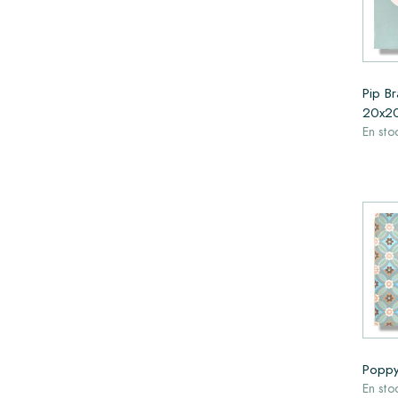
Pip Br
20x20
En sto
Poppy
En sto