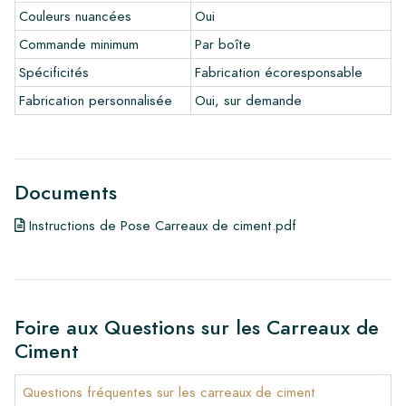
Couleurs nuancées
Oui
•
En savoir plus sur nos carrelages
•
Consultez nos brochures
Commande minimum
Par boîte
•
Produits d'entretien
Spécificités
Fabrication écoresponsable
Fabrication personnalisée
Oui, sur demande
Documents
Instructions de Pose Carreaux de ciment.pdf
Foire aux Questions sur les Carreaux de
Ciment
Questions fréquentes sur les carreaux de ciment