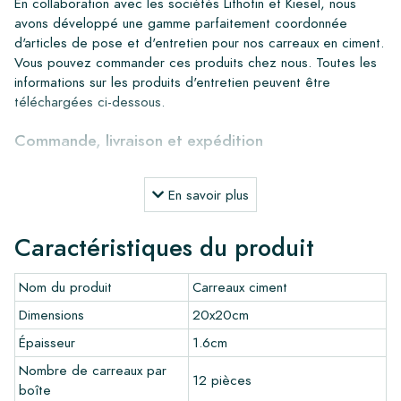
En collaboration avec les sociétés Lithofin et Kiesel, nous
avons développé une gamme parfaitement coordonnée
d'articles de pose et d'entretien pour nos carreaux en ciment.
Vous pouvez commander ces produits chez nous. Toutes les
informations sur les produits d'entretien peuvent être
téléchargées ci-dessous.
Commande, livraison et expédition
Grâce à notre stock important, nous pouvons livrer partout en
Europe dans un délai de 4 à 5 jours ouvrables. Cependant,
En savoir plus
pour les projets sur mesure, les délais de livraison et
d'expédition seront toujours discutés. Normalement, nous
Caractéristiques du produit
livrons avec des transporteurs réputés, mais vous pouvez
également récupérer les carreaux vous-même dans notre
Nom du produit
Carreaux ciment
entrepôt à Alkmaar ou notre salle d'exposition à Breda. Les
retours de carreaux ne sont acceptés que dans des boîtes
Dimensions
20x20cm
intactes et non ouvertes, et à vos frais.
Épaisseur
1.6cm
Commande d'échantillons
Nombre de carreaux par
12 pièces
boîte
Pour avoir une bonne impression de nos produits, nous