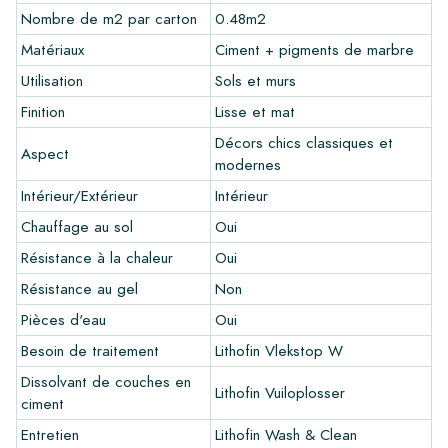
recommandons toujours de commander quelques échantillons
Nombre de m2 par carton
0.48m2
au préalable. Les frais d'échantillons seront déduits de toute
Matériaux
Ciment + pigments de marbre
commande éventuelle.
Utilisation
Sols et murs
Créez votre propre carreau
Finition
Lisse et mat
Vous souhaitez créer un carreau qui s'harmonise parfaitement
Décors chics classiques et
Aspect
avec les autres couleurs de votre intérieur? Visitez notre
modernes
programme de conception via ce lien et laissez libre cours à
Intérieur/Extérieur
Intérieur
votre créativité.
Chauffage au sol
Oui
Garantie
Résistance à la chaleur
Oui
La période de garantie est toujours d'un an après la livraison.
Résistance au gel
Non
La garantie couvre uniquement les défauts de fabrication et
Pièces d'eau
Oui
en cas d'utilisation de nos produits de pose et d'entretien
Lithofin. Aucune réclamation ne peut être faite pour les
Besoin de traitement
Lithofin Vlekstop W
carreaux déjà installés.
Dissolvant de couches en
Lithofin Vuiloplosser
ciment
Liens
Entretien
Lithofin Wash & Clean
•
Programme de dessin pour créer votre propre carreau