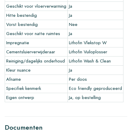
Geschikt voor vloerverwarming
Ja
Garantievoorwaarden voor cement tegels
Hitte bestendig
Ja
De garantielooptijd is altijd een jaar na levering. De garantie
Vorst bestendig
Nee
geld alleen op fabrieksfouten en bij gebruik van onze Lithofin
Geschikt voor natte ruimtes
Ja
leg- en onderhoudsproducten. Op reeds verwerkte tegels kan
niet gereclameerd worden.
Impregnatie
Lithofin Vlekstop W
Cementsluierverwijderaar
Lithofin Vuiloplosser
Handige links voor cement tegels
Reiniging/dagelijks onderhoud
Lithofin Wash & Clean
•
Maak je eigen tegel tekenprogramma
Kleur nuance
Ja
•
Meer informatie over onze tegels
•
Bekijk onze brochures
Afname
Per doos
•
Onderhoudsproducten
Specifiek kenmerk
Eco friendly geproduceerd
Eigen ontwerp
Ja, op bestelling
Documenten