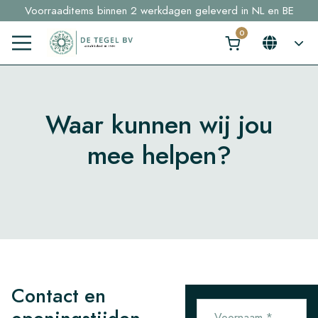
Voorraaditems binnen 2 werkdagen geleverd in NL en BE
Sample bestellingen vanaf €30,- gratis thuisbezorgd
Klik hier en ontdek in 2 min. jouw perfecte tegel →
Waar kunnen wij jou
mee helpen?
Contact en