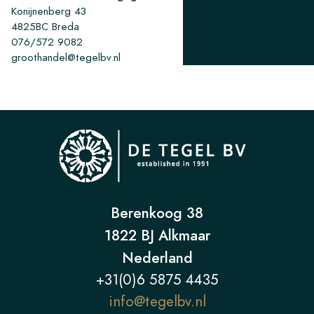
Konijnenberg 43
4825BC Breda
076/572 9082
groothandel@tegelbv.nl
Berenkoog 38
1822 BJ Alkmaar
Nederland
+31(0)6 5875 4435
info@tegelbv.nl