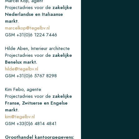
Marcel Kop, agent
Projectadvies voor de
zakelijke
Nederlandse en Italiaanse
markt
.
marcelkop@tegelbv.nl
GSM +31(0)6 1224 7446
Hilde Aben, Interieur architecte
Projectadvies voor de
zakelijke
Benelux markt.
hilde@tegelbv.nl
GSM +31(0)6 5767 8298
Kim Febo, agente
Projectadvies voor de
zakelijke
Franse, Zwitserse en Engelse
markt
.
kim@tegelbv.nl
GSM +33(0)6 4814 4841
Groothandel kantoorgegevens: