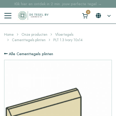
Klik hier en ontdek in 2 min. jouw perfecte tegel →
Voorraaditems binnen 2 werkdagen geleverd in NL en BE
Sample bestellingen vanaf €30,- gratis thuisbezorgd
Home
Onze producten
Vloertegels
Cementtegels plinten
PLT 1.3 Ivory 10x14
Alle Cementtegels plinten