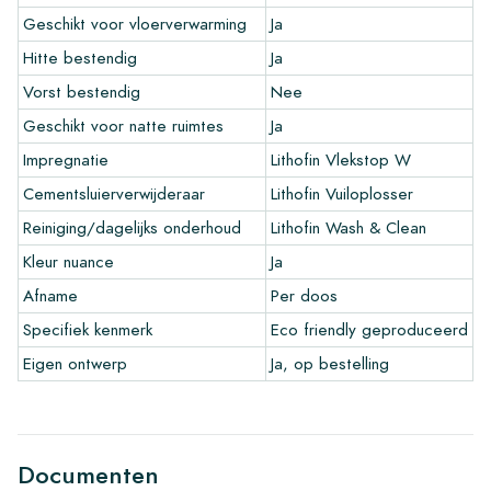
Geschikt voor vloerverwarming
Ja
De garantielooptijd is altijd een jaar na levering. De garantie
Hitte bestendig
Ja
geld alleen op fabrieksfouten en bij gebruik van onze Lithofin
leg- en onderhoudsproducten. Op reeds verwerkte tegels kan
Vorst bestendig
Nee
niet gereclameerd worden.
Geschikt voor natte ruimtes
Ja
Handige links voor cement tegels
Impregnatie
Lithofin Vlekstop W
•
Maak je eigen tegel tekenprogramma
Cementsluierverwijderaar
Lithofin Vuiloplosser
•
Meer informatie over onze tegels
Reiniging/dagelijks onderhoud
Lithofin Wash & Clean
•
Bekijk onze brochures
Kleur nuance
Ja
•
Onderhoudsproducten
Afname
Per doos
Specifiek kenmerk
Eco friendly geproduceerd
Eigen ontwerp
Ja, op bestelling
Documenten