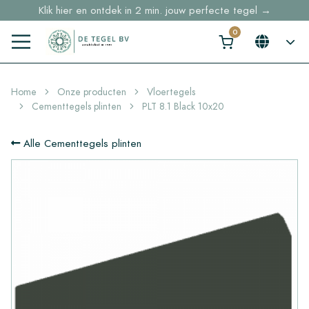
Klik hier en ontdek in 2 min. jouw perfecte tegel →
Voorraaditems binnen 2 werkdagen geleverd in NL en BE
Sample bestellingen vanaf €30,- gratis thuisbezorgd
Home
Onze producten
Vloertegels
Cementtegels plinten
PLT 8.1 Black 10x20
Alle Cementtegels plinten