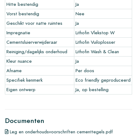
Hitte bestendig
Ja
geld alleen op fabrieksfouten en bij gebruik van onze Lithofin
leg- en onderhoudsproducten. Op reeds verwerkte tegels kan
Vorst bestendig
Nee
niet gereclameerd worden.
Geschikt voor natte ruimtes
Ja
Handige links voor cement tegels
Impregnatie
Lithofin Vlekstop W
•
Maak je eigen tegel tekenprogramma
Cementsluierverwijderaar
Lithofin Vuiloplosser
•
Meer informatie over onze tegels
Reiniging/dagelijks onderhoud
Lithofin Wash & Clean
•
Bekijk onze brochures
Kleur nuance
Ja
•
Onderhoudsproducten
Afname
Per doos
Specifiek kenmerk
Eco friendly geproduceerd
Eigen ontwerp
Ja, op bestelling
Documenten
Leg en onderhoudsvoorschriften cementtegels.pdf