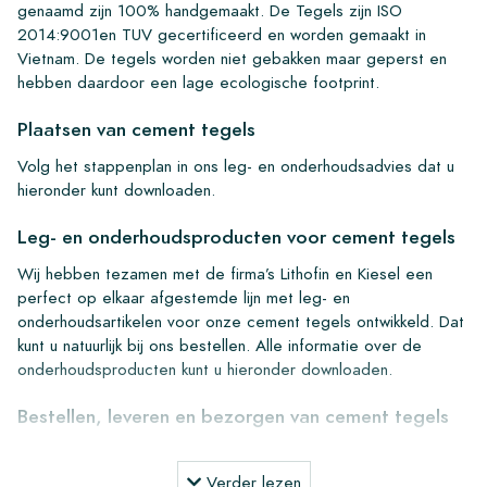
genaamd zijn 100% handgemaakt. De Tegels zijn ISO
2014:9001en TUV gecertificeerd en worden gemaakt in
Vietnam. De tegels worden niet gebakken maar geperst en
hebben daardoor een lage ecologische footprint.
Plaatsen van cement tegels
Volg het stappenplan in ons leg- en onderhoudsadvies dat u
hieronder kunt downloaden.
Leg- en onderhoudsproducten voor cement tegels
Wij hebben tezamen met de firma’s Lithofin en Kiesel een
perfect op elkaar afgestemde lijn met leg- en
onderhoudsartikelen voor onze cement tegels ontwikkeld. Dat
kunt u natuurlijk bij ons bestellen. Alle informatie over de
onderhoudsproducten kunt u hieronder downloaden.
Bestellen, leveren en bezorgen van cement tegels
Vanuit onze ruime voorraad kunnen wij binnen 4 tot 5
werkdagen overal leveren in Europa. Een van onze krachten is
Verder lezen