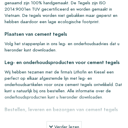
genaamd zijn 100% handgemaakt. De Tegels zijn ISO
2014:9001en TUV gecertificeerd en worden gemaakt in
Vietnam. De tegels worden niet gebakken maar geperst en
hebben daardoor een lage ecologische footprint.
Plaatsen van cement tegels
Volg het stappenplan in ons leg- en onderhoudsadvies dat u
hieronder kunt downloaden.
Leg- en onderhoudsproducten voor cement tegels
Wij hebben tezamen met de firma’s Lithofin en Kiesel een
perfect op elkaar afgestemde lijn met leg- en
onderhoudsartikelen voor onze cement tegels ontwikkeld. Dat
kunt u natuurlijk bij ons bestellen. Alle informatie over de
onderhoudsproducten kunt u hieronder downloaden.
Bestellen, leveren en bezorgen van cement tegels
Vanuit onze ruime voorraad kunnen wij binnen 4 tot 5
werkdagen overal leveren in Europa. Een van onze krachten is
Verder lezen