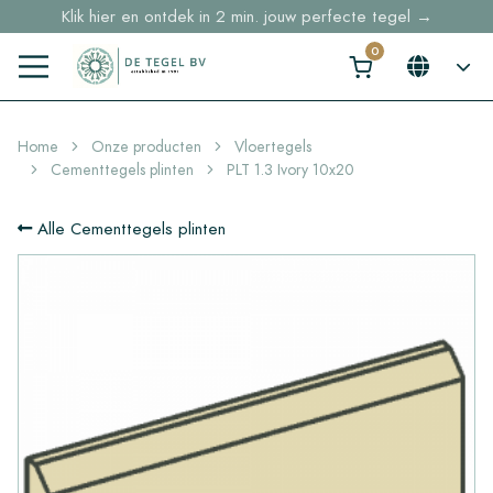
Klik hier en ontdek in 2 min. jouw perfecte tegel →
Voorraaditems binnen 2 werkdagen geleverd in NL en BE
Sample bestellingen vanaf €30,- gratis thuisbezorgd
Home
Onze producten
Vloertegels
Cementtegels plinten
PLT 1.3 Ivory 10x20
Alle Cementtegels plinten