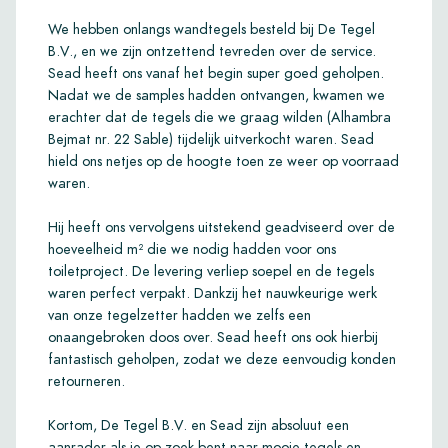
We hebben onlangs wandtegels besteld bij De Tegel
B.V., en we zijn ontzettend tevreden over de service.
Sead heeft ons vanaf het begin super goed geholpen.
Nadat we de samples hadden ontvangen, kwamen we
erachter dat de tegels die we graag wilden (Alhambra
Bejmat nr. 22 Sable) tijdelijk uitverkocht waren. Sead
hield ons netjes op de hoogte toen ze weer op voorraad
waren.
Hij heeft ons vervolgens uitstekend geadviseerd over de
hoeveelheid m² die we nodig hadden voor ons
toiletproject. De levering verliep soepel en de tegels
waren perfect verpakt. Dankzij het nauwkeurige werk
van onze tegelzetter hadden we zelfs een
onaangebroken doos over. Sead heeft ons ook hierbij
fantastisch geholpen, zodat we deze eenvoudig konden
retourneren.
Kortom, De Tegel B.V. en Sead zijn absoluut een
aanrader als je op zoek bent naar mooie tegels en