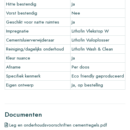
Hitte bestendig
Ja
geld alleen op fabrieksfouten en bij gebruik van onze Lithofin
leg- en onderhoudsproducten. Op reeds verwerkte tegels kan
Vorst bestendig
Nee
niet gereclameerd worden.
Geschikt voor natte ruimtes
Ja
Handige links voor cement tegels
Impregnatie
Lithofin Vlekstop W
•
Maak je eigen tegel tekenprogramma
Cementsluierverwijderaar
Lithofin Vuiloplosser
•
Meer informatie over onze tegels
Reiniging/dagelijks onderhoud
Lithofin Wash & Clean
•
Bekijk onze brochures
Kleur nuance
Ja
•
Onderhoudsproducten
Afname
Per doos
Specifiek kenmerk
Eco friendly geproduceerd
Eigen ontwerp
Ja, op bestelling
Documenten
Leg en onderhoudsvoorschriften cementtegels.pdf