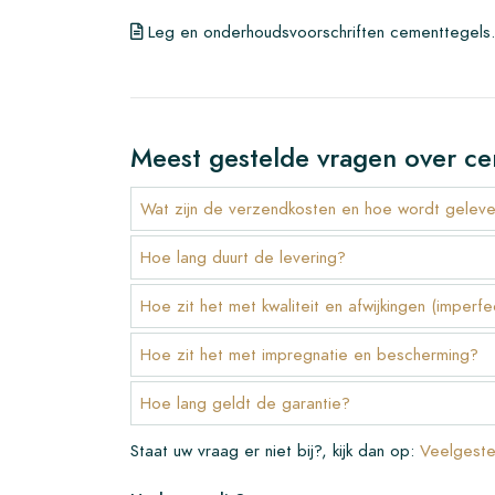
natuurlijk in mindering gebracht op een eventuele
Leg en onderhoudsvoorschriften cementtegels
Maak je eigen cement tegel
Wil je een tegel maken die helemaal aansluit bij d
interieur? Ga via deze link naar ons ontwerpprogr
de vrije loop.
Meest gestelde vragen over ce
Garantievoorwaarden voor cement tegel
Wat zijn de verzendkosten en hoe wordt gelev
De garantielooptijd is altijd een jaar na levering.
fabrieksfouten en bij gebruik van onze Lithofin 
Hoe lang duurt de levering?
reeds verwerkte tegels kan niet gereclameerd w
Hoe zit het met kwaliteit en afwijkingen (imperfe
Handige links voor cement tegels
Hoe zit het met impregnatie en bescherming?
•
Maak je eigen tegel tekenprogramma
•
Meer informatie over onze tegels
Hoe lang geldt de garantie?
•
Bekijk onze brochures
•
Onderhoudsproducten
Staat uw vraag er niet bij?, kijk dan op:
Veelgeste