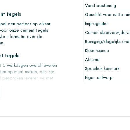
Vorst bestendig
nt tegels
Geschikt voor natte ru
Impregnatie
esel een perfect op elkaar
 voor onze cement tegels
Cementsluierverwijdera
 Alle informatie over de
Reiniging/dagelijks on
en.
Kleur nuance
nt tegels
Afname
ot 5 werkdagen overal leveren
Specifiek kenmerk
cten op maat maken, dan zijn
Eigen ontwerp
al gesproken leveren wij met
f afhalen in ons magazijn in
le onbeschadigde dozen en op
adviseren wij altijd van te
en. De sample kosten worden