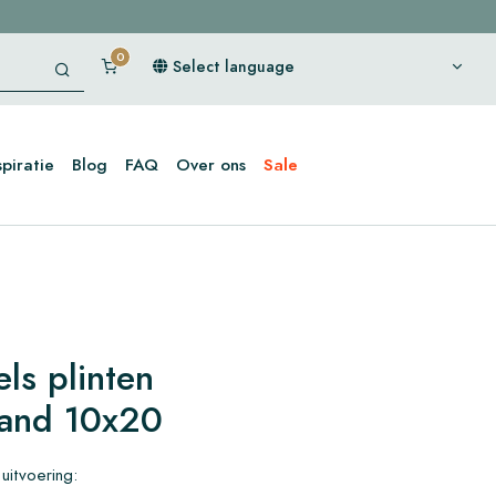
Select language
spiratie
Blog
FAQ
Over ons
Sale
ls plinten
Sand 10x20
uitvoering: