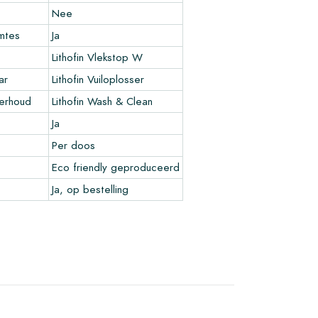
Nee
imtes
Ja
Lithofin Vlekstop W
ar
Lithofin Vuiloplosser
derhoud
Lithofin Wash & Clean
Ja
Per doos
Eco friendly geproduceerd
Ja, op bestelling