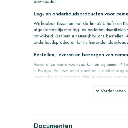
downloaden.
Leg- en onderhoudsproducten voor ceme
Wij hebben tezamen met de firma’s Lithofin en Ki
afgestemde lijn met leg- en onderhoudsartikelen
ontwikkeld. Dat kunt u natuurlijk bij ons bestellen.
onderhoudsproducten kunt u hieronder download
Bestellen, leveren en bezorgen van ceme
Vanuit onze ruime voorraad kunnen wij binnen 4 t
in Europa. Een van onze krachten is echter proje
levertijden en bezorging altijd in overleg. Norma
gerenommeerde transporteurs, maar u kunt ook zel
Alkmaar. Retourneren van tegels is altijd in vol
Verder lezen
eigen kosten.
Samples bestellen voor cement tegels
Om een goed beeld te krijgen van onze producten 
voren een paar voorbeelden/samples te bestell
Documenten