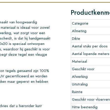
Productkenm
emaakt van hoogwaardig
Categorie
materiaal is ideaal voor zowel
Afmeting
werking, wat zorgt voor een
rscheidt, is dat hij handgemaakt
Dikte
10x20 is speciaal ontworpen
Aantal stuks per doos
, waardoor hij geschikt is voor
Aantal lopende meters
 voegt deze tegel een vleugje
Materiaal
Geschikt voor
oon tegels genaamd zijn 100%
UV gecertificeerd en worden
Afwerking
akken maar geperst en hebben
Uitstraling
Ruimte
Geschikt voor vloerver
vies dat u hieronder kunt
Hitte bestendig