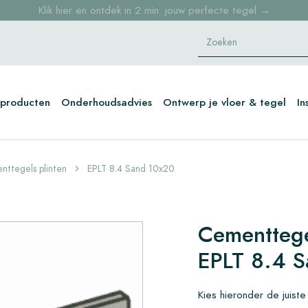
Klik hier en ontdek in 2 min. jouw perfecte tegel →
Sample bestellingen vanaf €30,- gratis thuisbezorgd
Voorraaditems binnen 2 werkdagen geleverd in NL en BE
producten
Onderhoudsadvies
Ontwerp je vloer & tegel
In
ttegels plinten
EPLT 8.4 Sand 10x20
Cementtege
EPLT 8.4 
Kies hieronder de juiste 