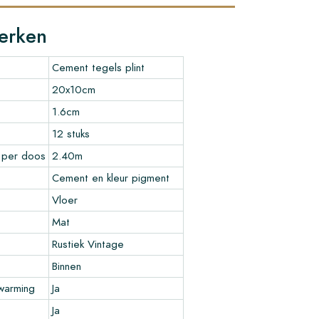
erken
Cement tegels plint
20x10cm
1.6cm
12 stuks
 per doos
2.40m
Cement en kleur pigment
Vloer
Mat
Rustiek Vintage
Binnen
warming
Ja
Ja