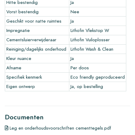
Hitte bestendig
Ja
Garantievoorwaarden voor cement tegels
Vorst bestendig
Nee
De garantielooptijd is altijd een jaar na levering. De garantie
Geschikt voor natte ruimtes
Ja
geld alleen op fabrieksfouten en bij gebruik van onze Lithofin
leg- en onderhoudsproducten. Op reeds verwerkte tegels kan
Impregnatie
Lithofin Vlekstop W
niet gereclameerd worden.
Cementsluierverwijderaar
Lithofin Vuiloplosser
Handige links voor cement tegels
Reiniging/dagelijks onderhoud
Lithofin Wash & Clean
Kleur nuance
Ja
•
Maak je eigen tegel tekenprogramma
•
Meer informatie over onze tegels
Afname
Per doos
•
Bekijk onze brochures
Specifiek kenmerk
Eco friendly geproduceerd
•
Onderhoudsproducten
Eigen ontwerp
Ja, op bestelling
Documenten
Leg en onderhoudsvoorschriften cementtegels.pdf