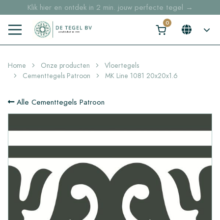
Klik hier en ontdek in 2 min. jouw perfecte tegel →
Voorraaditems binnen 2 werkdagen geleverd in NL en BE
Sample bestellingen vanaf €30,- gratis thuisbezorgd
Home
Onze producten
Vloertegels
Cementtegels Patroon
MK Line 1081 20x20x1.6
Alle Cementtegels Patroon