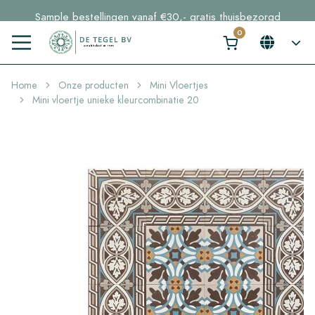
Sample bestellingen vanaf €30,- gratis thuisbezorgd
Voorraaditems binnen 2 werkdagen geleverd in NL en BE
Home
Onze producten
Mini Vloertjes
Mini vloertje unieke kleurcombinatie 20