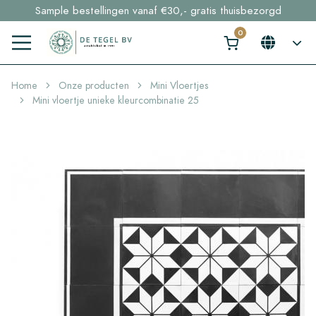
Sample bestellingen vanaf €30,- gratis thuisbezorgd
Voorraaditems binnen 2 werkdagen geleverd in NL en BE
Klik hier en ontdek in 2 min. jouw perfecte tegel →
Home
Onze producten
Mini Vloertjes
Mini vloertje unieke kleurcombinatie 25