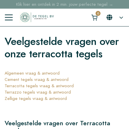
Klik hier en ontdek in 2 min. jouw perfecte tegel →
Voorraaditems binnen 2 werkdagen geleverd in NL en BE
Sample bestellingen vanaf €30,- gratis thuisbezorgd
Veelgestelde vragen over
onze terracotta tegels
Algemeen vraag & antwoord
Cement tegels vraag & antwoord
Terracotta tegels vraag & antwoord
Terrazzo tegels vraag & antwoord
Zellige tegels vraag & antwoord
Veelgestelde vragen over Terracotta