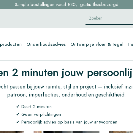
Sample bestellingen vanaf €30,- gratis thuisbezorgd
Voorraaditems binnen 2 werkdagen geleverd in NL en BE
Klik hier en ontdek in 2 min. jouw perfecte tegel →
producten
Onderhoudsadvies
Ontwerp je vloer & tegel
In
n 2 minuten jouw persoonlij
cht passen bij jouw ruimte, stijl en project — inclusief inz
patroon, imperfecties, onderhoud en geschiktheid.
✔ Duurt 2 minuten
✔ Geen verplichtingen
✔ Persoonlijk advies op basis van jouw antwoorden